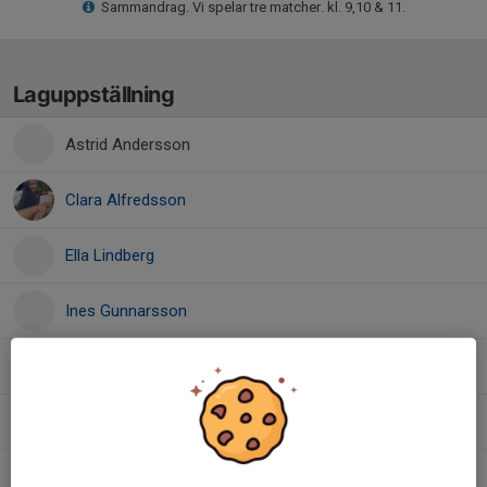
Sammandrag. Vi spelar tre matcher. kl. 9,10 & 11.
Laguppställning
Astrid Andersson
Clara Alfredsson
Ella Lindberg
Ines Gunnarsson
Liv Strandberg
Maja Lindberg
Milla Sköld