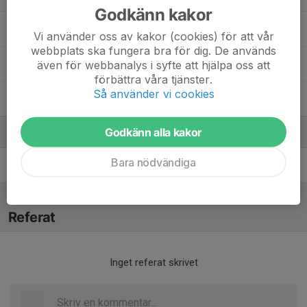
Godkänn kakor
Noomi Petersson
Vi använder oss av kakor (cookies) för att vår
webbplats ska fungera bra för dig. De används
Vera Johansson
även för webbanalys i syfte att hjälpa oss att
förbättra våra tjänster.
Så använder vi cookies
Vilda Gustafsson
Godkänn alla kakor
Ledare
Bara nödvändiga
Daniel Sköld
Tränare
Referat
Inget referat skrivet