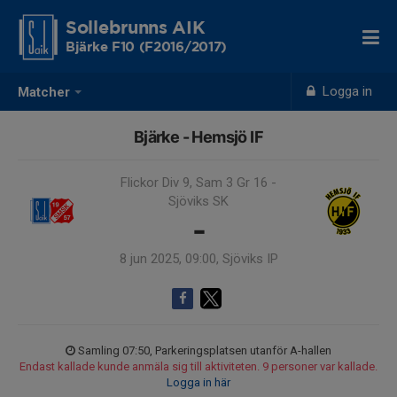
Sollebrunns AIK
Bjärke F10 (F2016/2017)
Logga in
Matcher
Bjärke - Hemsjö IF
Flickor Div 9, Sam 3 Gr 16 -
Sjöviks SK
-
8 jun 2025, 09:00, Sjöviks IP
Samling 07:50, Parkeringsplatsen utanför A-hallen
Endast kallade kunde anmäla sig till aktiviteten. 9 personer var kallade.
Logga in här