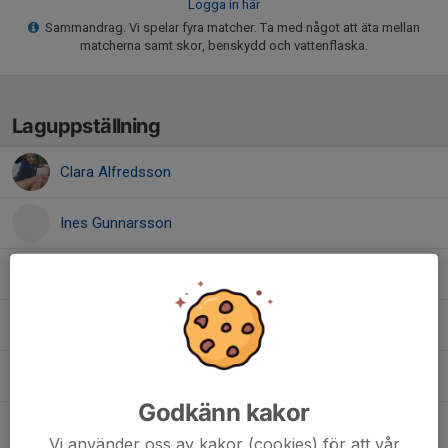
Logga in här
Sammandrag. Vi spelar fyra matcher. Ta med något att äta mellan
matcherna samt skor, benskydd och vattenflaska.
Laguppställning
Clara Alfredsson
Ines Gunnarsson
Liv Strandberg
Maja Lindberg
Milla Sköld
Godkänn kakor
Noomi Petersson
Vi använder oss av kakor (cookies) för att vår