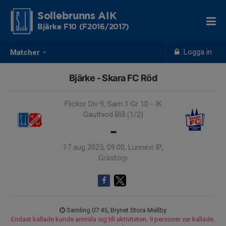
Sollebrunns AIK
Bjärke F10 (F2016/2017)
Logga in
Matcher
Bjärke - Skara FC Röd
Flickor Div 9, Sam 1 Gr 10 - IK
Gauthiod Blå (1/2)
-
17 aug 2025, 09:00, Lunnevi IP,
Grästorp
Samling 07:45, Brynet Stora Mellby
Endast kallade kunde anmäla sig till aktiviteten. 9 personer var kallade.