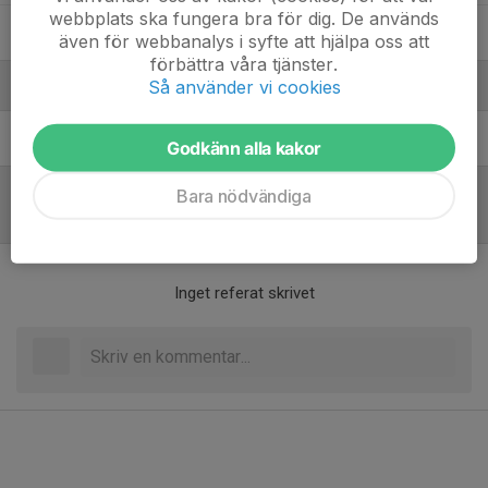
webbplats ska fungera bra för dig. De används
Vilda Gustafsson
även för webbanalys i syfte att hjälpa oss att
förbättra våra tjänster.
Så använder vi cookies
Ledare
Daniel Sköld
Tränare
Godkänn alla kakor
Bara nödvändiga
Referat
Inget referat skrivet