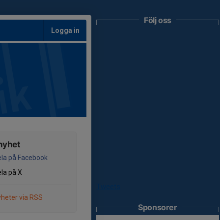
Följ oss
Logga in
nyhet
la på Facebook
la på X
Tweets
heter via RSS
Sponsorer