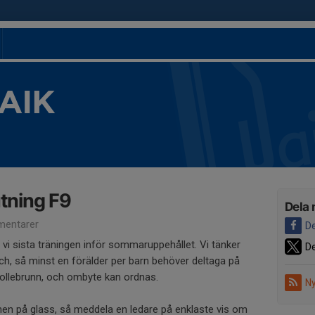
 AIK
tning F9
Dela 
entarer
De
vi sista träningen inför sommaruppehållet. Vi tänker
De
ch, så minst en förälder per barn behöver deltaga på
 Sollebrunn, och ombyte kan ordnas.
Ny
nen på glass, så meddela en ledare på enklaste vis om