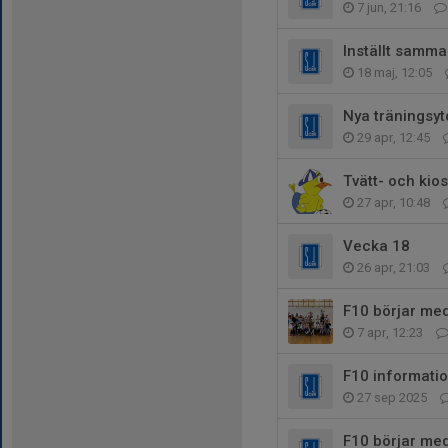
7 jun, 21:16
Inställt samma
18 maj, 12:05
Nya träningsyt
29 apr, 12:45
Tvätt- och ki
27 apr, 10:48
Vecka 18
26 apr, 21:03
F10 börjar med
7 apr, 12:23
F10 informati
27 sep 2025
F10 börjar me