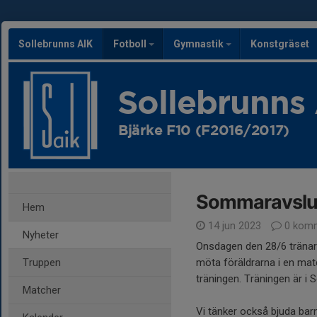
Sollebrunns AIK
Fotboll
Gymnastik
Konstgräset
Sollebrunns
Bjärke F10 (F2016/2017)
Sommaravslu
Hem
14 jun 2023
0 komm
Nyheter
Onsdagen den 28/6 tränar 
Truppen
möta föräldrarna i en mat
träningen. Träningen är i
Matcher
Vi tänker också bjuda bar