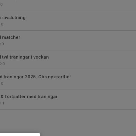
0
ravslutning
0
d matcher
0
 två träningar i veckan
0
d träningar 2025. Obs ny starttid!
0
 & fortsätter med träningar
1