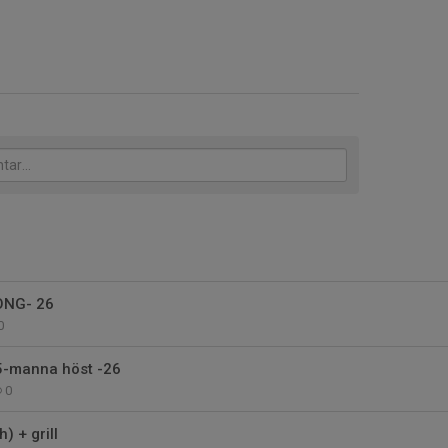
ONG- 26
0
-manna höst -26
0
) + grill