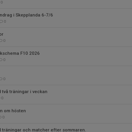
0
ndrag i Skepplanda 6-7/6
0
or
0
oskschema F10 2026
0
0
 två träningar i veckan
0
on om hösten
0
d träningar och matcher efter sommaren.