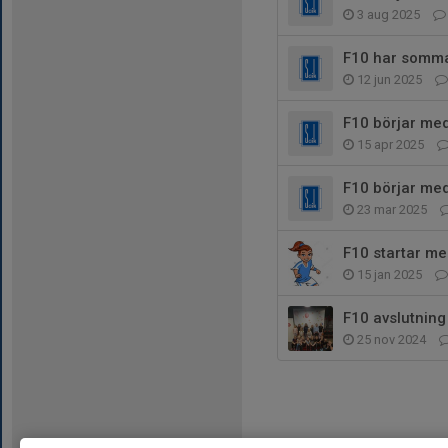
3 aug 2025
F10 har somma
12 jun 2025
F10 börjar me
15 apr 2025
F10 börjar med
23 mar 2025
F10 startar me
15 jan 2025
F10 avslutning
25 nov 2024