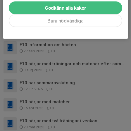
Vecka 18
Godkänn alla kakor
26 apr, 21:03
0
Bara nödvändiga
F10 börjar med två träningar i veckan
7 apr, 12:23
0
F10 information om hösten
27 sep 2025
0
F10 börjar med träningar och matcher efter sommaren.
3 aug 2025
0
F10 har sommaravslutning
12 jun 2025
0
F10 börjar med matcher
15 apr 2025
0
F10 börjar med två träningar i veckan
23 mar 2025
0