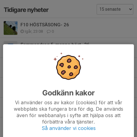
Tidigare nyheter
F10 HÖSTSÄSONG- 26
Igår, 23:08
0
Sammandrag 5-manna höst -26
10 jul, 12:16
0
Tränings(match) + grill
7 jun, 21:16
0
Inställt sammandrag i Skepplanda 6-7/6
Godkänn kakor
18 maj, 12:05
0
Vi använder oss av kakor (cookies) för att vår
Nya träningsytor
webbplats ska fungera bra för dig. De används
29 apr, 12:45
0
även för webbanalys i syfte att hjälpa oss att
förbättra våra tjänster.
Tvätt- och kioskschema F10 2026
Så använder vi cookies
27 apr, 10:48
0