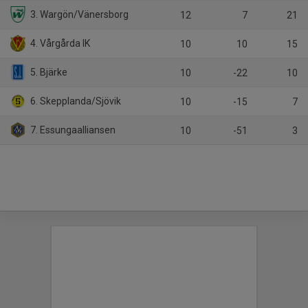
3. Wargön/Vänersborg
12
7
21
4. Vårgårda IK
10
10
15
5. Bjärke
10
-22
10
6. Skepplanda/Sjövik
10
-15
7
7. Essungaalliansen
10
-51
3