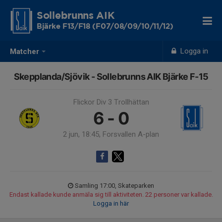
Sollebrunns AIK
Bjärke F13/F18 (F07/08/09/10/11/12)
Logga in
Matcher
Skepplanda/Sjövik - Sollebrunns AIK Bjärke F-15
Flickor Div 3 Trollhättan
6 - 0
2 jun, 18:45, Forsvallen A-plan
Samling 17:00, Skateparken
Endast kallade kunde anmäla sig till aktiviteten. 22 personer var kallade.
Logga in här