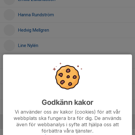
Hanna Rundström
Hedvig Mellgren
Line Nylén
Maria Malla
Meya Ryberg
14. Siri Nylén
, Bjärke F12 (F13/14/15)
Godkänn kakor
Tea Smedbo
Vi använder oss av kakor (cookies) för att vår
webbplats ska fungera bra för dig. De används
Ledare
även för webbanalys i syfte att hjälpa oss att
förbättra våra tjänster.