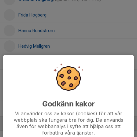
Frida Högberg
Hanna Rundström
Hedvig Mellgren
Line Nylén
Meya Ryberg
14. Siri Nylén
, Bjärke F12 (F13/14/15)
Godkänn kakor
Tea Smedbo
Vi använder oss av kakor (cookies) för att vår
webbplats ska fungera bra för dig. De används
Ledare
även för webbanalys i syfte att hjälpa oss att
förbättra våra tjänster.