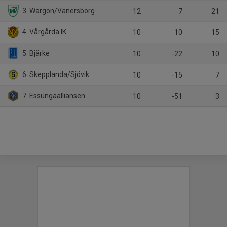
3. Wargön/Vänersborg
12
7
21
4. Vårgårda IK
10
10
15
5. Bjärke
10
-22
10
6. Skepplanda/Sjövik
10
-15
7
7. Essungaalliansen
10
-51
3