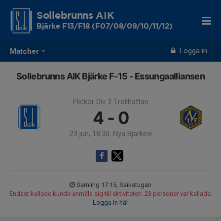
Sollebrunns AIK
Bjärke F13/F18 (F07/08/09/10/11/12)
Logga in
Matcher
Sollebrunns AIK Bjärke F-15 - Essungaalliansen
Flickor Div 3 Trollhättan
4 - 0
23 jun, 18:30, Nya Bjärkevi
Samling 17:15, Saikstugan
Endast kallade kunde anmäla sig till aktiviteten. 23 personer var kallade.
Logga in här