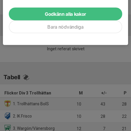
Richard Nylén
Tränare
Godkänn alla kakor
Bara nödvändiga
Referat
Inget referat skrivet
Tabell
Flickor Div 3 Trollhättan
M
+/-
P
1. Trollhättans BoIS
10
43
28
2. IK Frisco
10
28
22
3. Wargön/Vänersborg
12
7
21