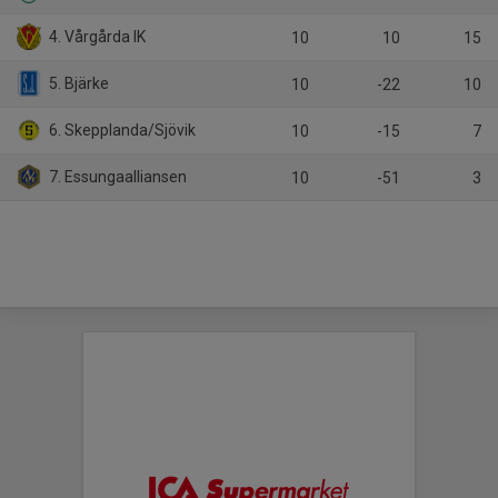
4. Vårgårda IK
10
10
15
5. Bjärke
10
-22
10
6. Skepplanda/Sjövik
10
-15
7
7. Essungaalliansen
10
-51
3