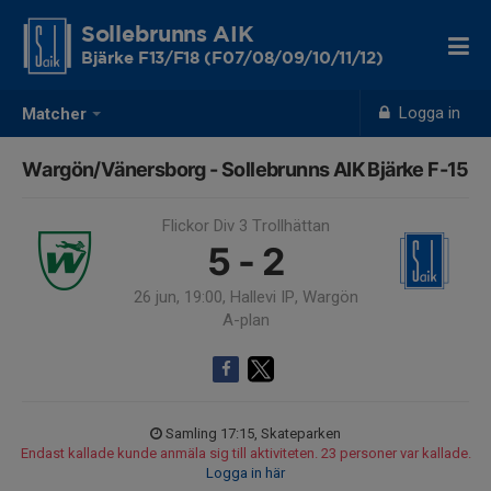
Sollebrunns AIK
Bjärke F13/F18 (F07/08/09/10/11/12)
Logga in
Matcher
Wargön/Vänersborg - Sollebrunns AIK Bjärke F-15
Flickor Div 3 Trollhättan
5 - 2
26 jun, 19:00, Hallevi IP, Wargön
A-plan
Samling 17:15, Skateparken
Endast kallade kunde anmäla sig till aktiviteten. 23 personer var kallade.
Logga in här