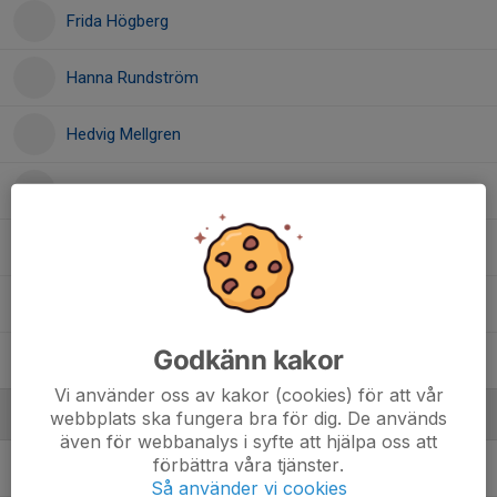
Frida Högberg
Hanna Rundström
Hedvig Mellgren
Line Nylén
Meya Ryberg
14. Siri Nylén
, Bjärke F12 (F13/14/15)
Godkänn kakor
Tea Smedbo
Vi använder oss av kakor (cookies) för att vår
Ledare
webbplats ska fungera bra för dig. De används
även för webbanalys i syfte att hjälpa oss att
förbättra våra tjänster.
Patrik Kahlin
Tränare
Så använder vi cookies