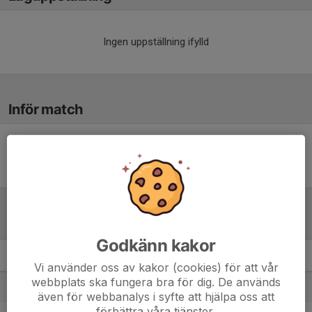
Ingen uppställning ifylld
Inför match
Inget skrivet
Tabell
Godkänn kakor
Flickor Div 3 Trollhättan
M
+/-
P
Vi använder oss av kakor (cookies) för att vår
webbplats ska fungera bra för dig. De används
1. Trollhättans BoIS
10
43
28
även för webbanalys i syfte att hjälpa oss att
förbättra våra tjänster.