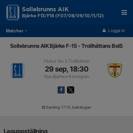
Sollebrunns AIK
Bjärke F13/F18 (F07/08/09/10/11/12)
Logga in
Matcher
Sollebrunns AIK Bjärke F-15 - Trollhättans BoIS
Flickor Div 3 Trollhättan
29 sep, 18:30
Nya Bjärkevi Konstgräs
Samling 17:15, Saikstugan
Laguppställning