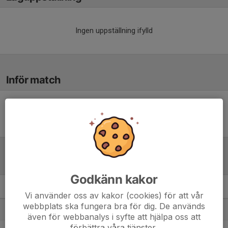
Ingen uppställning ifylld
Inför match
Inget skrivet
Tabell
Godkänn kakor
Flickor Div 3 Trollhättan
M
+/-
P
Vi använder oss av kakor (cookies) för att vår
webbplats ska fungera bra för dig. De används
1. Trollhättans BoIS
10
43
28
även för webbanalys i syfte att hjälpa oss att
förbättra våra tjänster.