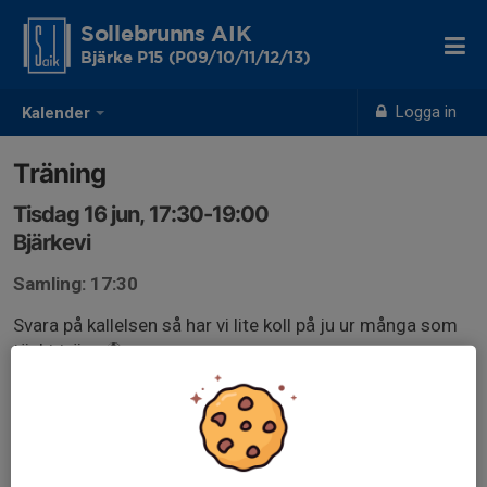
Sollebrunns AIK
Bjärke P15 (P09/10/11/12/13)
Logga in
Kalender
Träning
Tisdag 16 jun, 17:30-19:00
Bjärkevi
Samling: 17:30
Svara på kallelsen så har vi lite koll på ju ur många som
tänkt träna ⚽