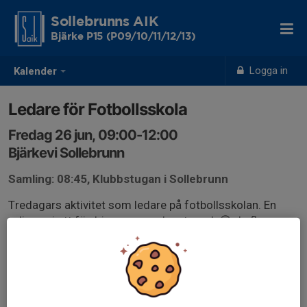
Sollebrunns AIK
Bjärke P15 (P09/10/11/12/13)
Logga in
Kalender
Ledare för Fotbollsskola
Fredag 26 jun, 09:00-12:00
Bjärkevi Sollebrunn
Samling: 08:45, Klubbstugan i Sollebrunn
Tredagars aktivitet som ledare på fotbollsskolan. En
rolig grej att fördriva sommarlovet med. 😎 Ju fler som
är med, desto roligare.
Anmäler så snart ni vet om ni kan. Å kan man inte alla
dagar, så räcker det att anmäla sig til den/dem ni kan.