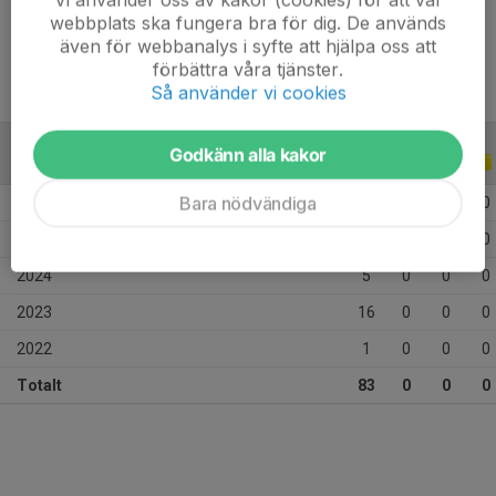
Ålder
16 år
webbplats ska fungera bra för dig. De används
även för webbanalys i syfte att hjälpa oss att
förbättra våra tjänster.
Så använder vi cookies
Godkänn alla kakor
ALLA SERIER
ALLA ÅR
Bara nödvändiga
2026
25
0
0
0
2025
36
0
0
0
2024
5
0
0
0
2023
16
0
0
0
2022
1
0
0
0
Totalt
83
0
0
0