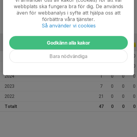
Ålder
14 år
webbplats ska fungera bra för dig. De används
även för webbanalys i syfte att hjälpa oss att
förbättra våra tjänster.
Så använder vi cookies
Godkänn alla kakor
ALLA SERIER
ALLA ÅR
Bara nödvändiga
2026
8
0
0
0
2025
10
0
0
0
2024
1
0
0
0
2023
7
0
0
0
2022
21
0
0
0
Totalt
47
0
0
0