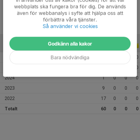
Ålder
14 år
webbplats ska fungera bra för dig. De används
även för webbanalys i syfte att hjälpa oss att
förbättra våra tjänster.
Så använder vi cookies
Godkänn alla kakor
ALLA SERIER
ALLA ÅR
Bara nödvändiga
2026
10
0
0
0
2025
23
0
0
0
2024
1
0
0
0
2023
9
0
0
0
2022
17
0
0
0
Totalt
60
0
0
0