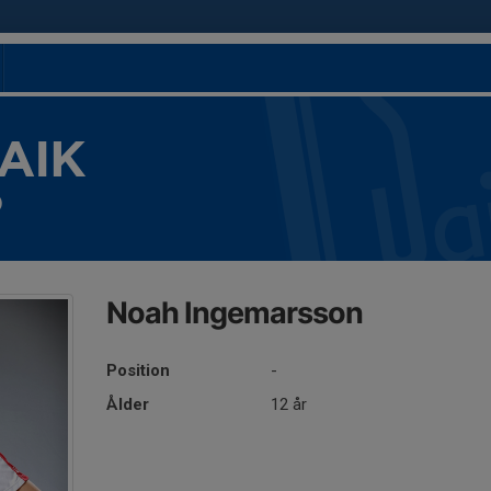
 AIK
)
Noah Ingemarsson
Position
-
Ålder
12 år