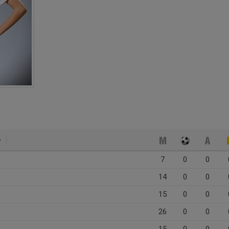
7
0
0
14
0
0
15
0
0
26
0
0