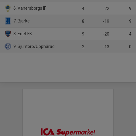
6. Vänersborgs IF
4
22
9
7. Bjärke
8
-19
9
8. Edet FK
9
-20
4
9. Sjuntorp/Upphärad
2
-13
0