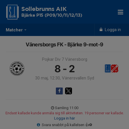
Sollebrunns AIK
Bjärke P15 (P09/10/11/12/13)
Logga in
Matcher
Vänersborgs FK - Bjärke 9-mot-9
Pojkar Div 7 Vänersborg
8 - 2
30 maj, 12:30, Vänersvallen Syd
Samling 11:00
Endast kallade kunde anmäla sig till aktiviteten. 19 personer var kallade.
Logga in här
Svara snabbt på kallelsen 👍⚽