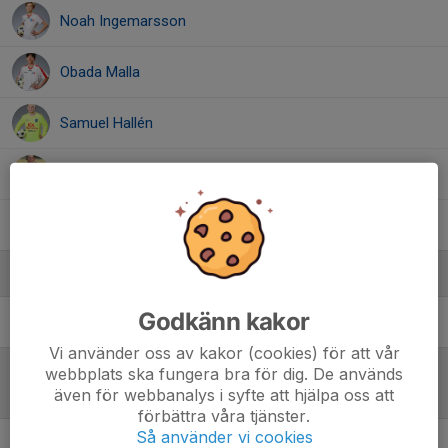
Noah Ingemarsson
Obada Malla
Samuel Hallén
Simon Holmsten
Yousef Alwani
Ledare
Godkänn kakor
Jimi Jonsson
Ass tränare
Vi använder oss av kakor (cookies) för att vår
webbplats ska fungera bra för dig. De används
även för webbanalys i syfte att hjälpa oss att
Referat
förbättra våra tjänster.
Så använder vi cookies