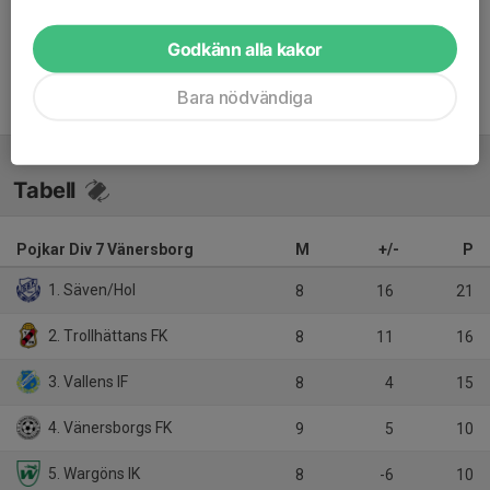
Inget referat skrivet
Godkänn alla kakor
Bara nödvändiga
Tabell
Pojkar Div 7 Vänersborg
M
+/-
P
1. Säven/Hol
8
16
21
2. Trollhättans FK
8
11
16
3. Vallens IF
8
4
15
4. Vänersborgs FK
9
5
10
5. Wargöns IK
8
-6
10