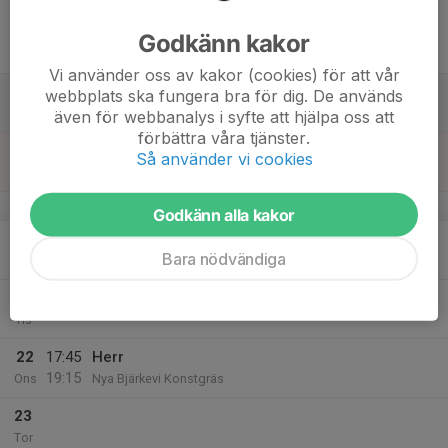
17
19:00
Match mot Edet FK
21:00
Fre
Herrar, Div 5 Nordvästra
Godkänn kakor
Strömsvallen A konstgräs
Vi använder oss av kakor (cookies) för att vår
18
webbplats ska fungera bra för dig. De används
Lör
även för webbanalys i syfte att hjälpa oss att
förbättra våra tjänster.
19
11:00
Herrsenior
Så använder vi cookies
12:30
Sön
Nya Bjärkevi Konstgräs
v.17
Godkänn alla kakor
20
Bara nödvändiga
Mån
21
Tis
22
17:45
Herr
19:15
Ons
Nya Bjärkevi Konstgräs
23
Tor