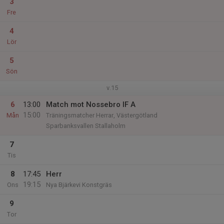
3
Fre
4
Lör
5
Sön
v.15
6
13:00
Match mot Nossebro IF A
15:00
Mån
Träningsmatcher Herrar, Västergötland
Sparbanksvallen Stallaholm
7
Tis
8
17:45
Herr
19:15
Ons
Nya Bjärkevi Konstgräs
9
Tor