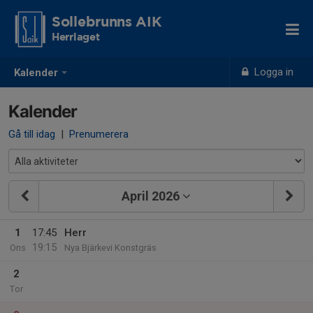
Sollebrunns AIK
Herrlaget
Logga in
Kalender
Kalender
Gå till idag
|
Prenumerera
April 2026
1
17:45
Herr
19:15
Ons
Nya Bjärkevi Konstgräs
2
Tor