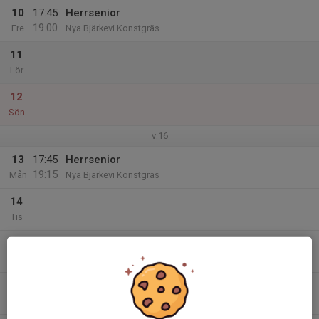
10
17:45
Herrsenior
19:00
Fre
Nya Bjärkevi Konstgräs
11
Lör
12
Sön
v.16
13
17:45
Herrsenior
19:15
Mån
Nya Bjärkevi Konstgräs
14
Tis
15
17:45
Herr
19:15
Ons
Nya Bjärkevi Konstgräs
16
Tor