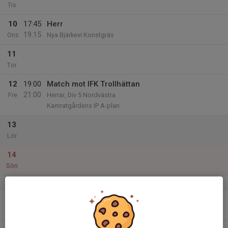
Tis
10
17:45
Herr
19:15
Ons
Nya Bjärkevi Konstgräs
11
Tor
12
19:00
Match mot IFK Trollhättan
21:00
Fre
Herrar, Div 5 Nordvästra
Kamratgårdens IP A-plan
13
Lör
14
Sön
v.25
15
17:45
Herrsenior
19:15
Mån
Nya Bjärkevi Konstgräs