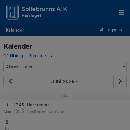
Sollebrunns AIK
Herrlaget
Logga in
Kalender
Kalender
Gå till idag
|
Prenumerera
Juni 2026
v.23
1
17:45
Herrsenior
19:15
Mån
Nya Bjärkevi Konstgräs
2
Tis