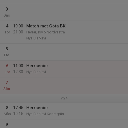
3
Ons
4
19:00
Match mot Göta BK
21:00
Tor
Herrar, Div 5 Nordvästra
Nya Bjärkevi
5
Fre
6
11:00
Herrsenior
12:30
Lör
Nya Bjärkevi
7
Sön
v.24
8
17:45
Herrsenior
19:15
Mån
Nya Bjärkevi Konstgräs
9