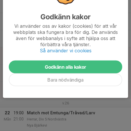
16
Tis
Godkänn kakor
17
17:45
Herr
19:15
Ons
Nya Bjärkevi Konstgräs
Vi använder oss av kakor (cookies) för att vår
webbplats ska fungera bra för dig. De används
18
även för webbanalys i syfte att hjälpa oss att
Tor
förbättra våra tjänster.
Så använder vi cookies
19
Fre
Godkänn alla kakor
20
Lör
Bara nödvändiga
21
Sön
v.26
22
19:00
Match mot Emtunga/Tråvad/Larv
21:00
Mån
Herrar, Div 5 Nordvästra
Nya Bjärkevi