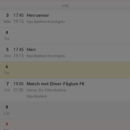
v.32
3
17:45
Herrsenior
19:15
Mån
Nya Bjärkevi Konstgräs
4
Tis
5
17:45
Herr
19:15
Ons
Nya Bjärkevi Konstgräs
6
Tor
7
19:00
Match mot Elmer-Fåglum FK
21:00
Fre
Herrar, Div 5 Nordvästra
Nya Bjärkevi
8
Lör
9