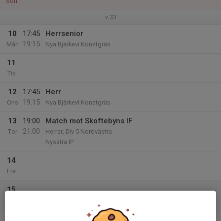
Sön
v.33
10
17:45
Herrsenior
19:15
Mån
Nya Bjärkevi Konstgräs
11
Tis
12
17:45
Herr
19:15
Ons
Nya Bjärkevi Konstgräs
13
19:00
Match mot Skoftebyns IF
21:00
Tor
Herrar, Div 5 Nordvästra
Nysätra IP
14
Fre
15
Lör
16