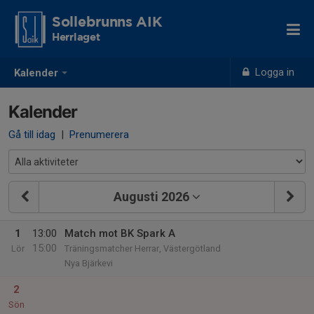
Sollebrunns AIK
Herrlaget
Logga in
Kalender
Kalender
Gå till idag
|
Prenumerera
Augusti 2026
1
13:00
Match mot BK Spark A
15:00
Lör
Träningsmatcher Herrar, Västergötland
Nya Bjärkevi
2
Sön