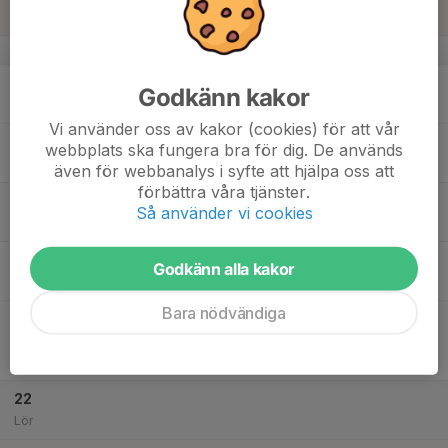
Sön
v.34
17
17:45
Herrsenior
Godkänn kakor
19:15
Mån
Nya Bjärkevi Konstgräs
Vi använder oss av kakor (cookies) för att vår
18
webbplats ska fungera bra för dig. De används
Tis
även för webbanalys i syfte att hjälpa oss att
förbättra våra tjänster.
19
17:45
Herr
Så använder vi cookies
19:15
Ons
Nya Bjärkevi Konstgräs
20
Godkänn alla kakor
Tor
Bara nödvändiga
21
18:45
Match mot Herrljunga SK FK
20:45
Fre
Herrar, Div 5 Nordvästra
Nya Bjärkevi
22
Lör