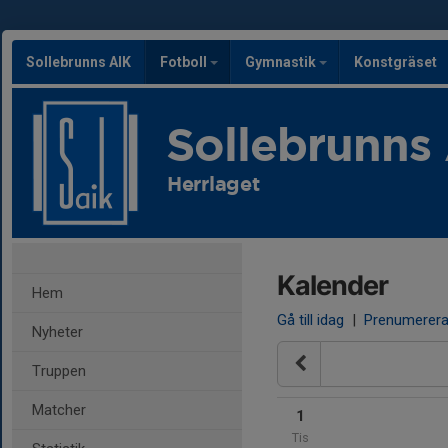
Sollebrunns AIK
Fotboll
Gymnastik
Konstgräset
Sollebrunns
Herrlaget
Kalender
Hem
Gå till idag
|
Prenumerer
Nyheter
Truppen
Matcher
1
Tis