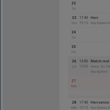
22
Tis
23
17:45
Herr
19:15
Ons
Nya Bjärkevi 
24
Tor
25
Fre
26
13:00
Match mot 
15:00
Lör
Herrar, Div 5 
Nya Bjärkevi
27
Sön
28
17:45
Herrsenior
19:15
Mån
Nya Bjärkevi 