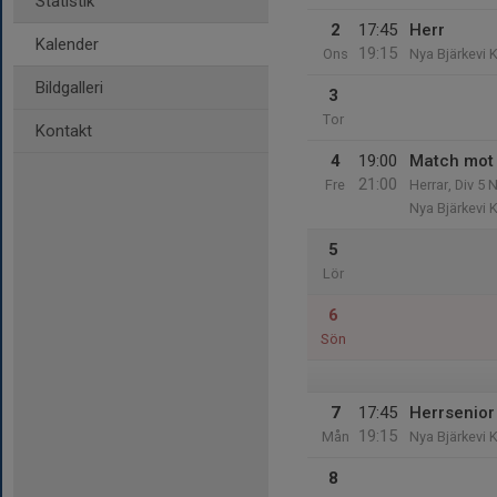
Statistik
2
17:45
Herr
Kalender
19:15
Ons
Nya Bjärkevi 
Bildgalleri
3
Tor
Kontakt
4
19:00
Match mot 
21:00
Fre
Herrar, Div 5 
Nya Bjärkevi 
5
Lör
6
Sön
7
17:45
Herrsenior
19:15
Mån
Nya Bjärkevi 
8