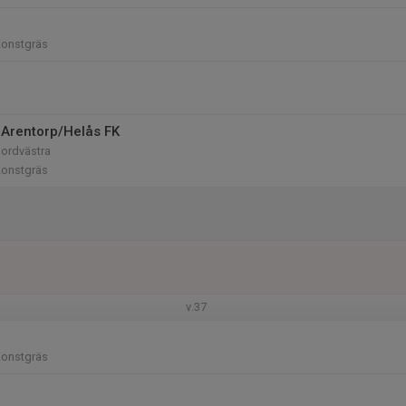
Konstgräs
Arentorp/Helås FK
Nordvästra
Konstgräs
v.37
Konstgräs