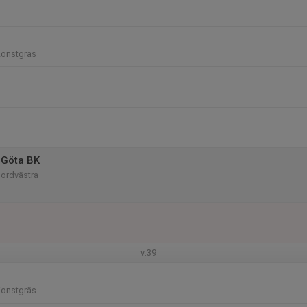
Konstgräs
 Göta BK
Nordvästra
v.39
Konstgräs