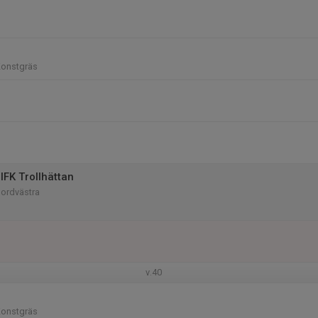
Konstgräs
IFK Trollhättan
Nordvästra
v.40
Konstgräs