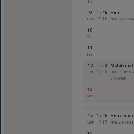
Tis
9
17:45
Herr
19:15
Ons
Nya Bjärkevi 
10
Tor
11
Fre
12
15:00
Match mot 
17:00
Lör
Herrar, Div 5 
Brovallen
13
Sön
14
17:45
Herrsenior
19:15
Mån
Nya Bjärkevi 
15