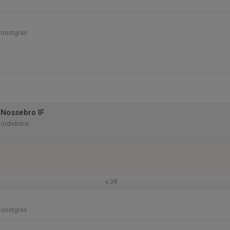
Konstgräs
Nossebro IF
Nordvästra
v.38
Konstgräs