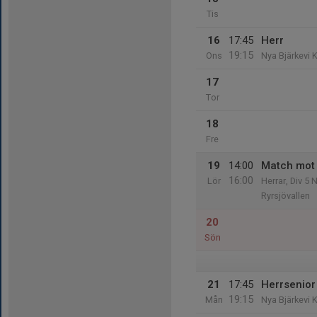
Tis
16
17:45
Herr
19:15
Ons
Nya Bjärkevi 
17
Tor
18
Fre
19
14:00
Match mot
16:00
Lör
Herrar, Div 5 
Ryrsjövallen
20
Sön
21
17:45
Herrsenior
19:15
Mån
Nya Bjärkevi 