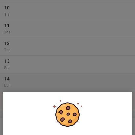
10
Tis
11
Ons
12
Tor
13
Fre
14
Lör
15
Sön
v.47
16
Mån