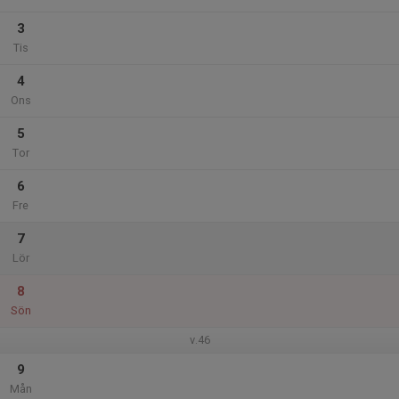
3
Tis
4
Ons
5
Tor
6
Fre
7
Lör
8
Sön
v.46
9
Mån