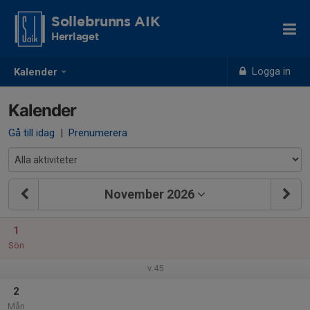
Sollebrunns AIK
Herrlaget
Logga in
Kalender
Kalender
Gå till idag
|
Prenumerera
November 2026
1
Sön
v.45
2
Mån