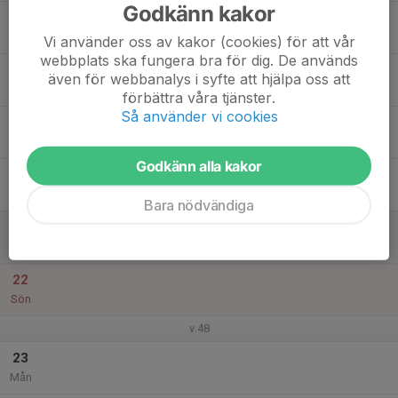
Godkänn kakor
17
Tis
Vi använder oss av kakor (cookies) för att vår
webbplats ska fungera bra för dig. De används
18
även för webbanalys i syfte att hjälpa oss att
Ons
förbättra våra tjänster.
Så använder vi cookies
19
Tor
Godkänn alla kakor
20
Fre
Bara nödvändiga
21
Lör
22
Sön
v.48
23
Mån