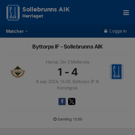
Sollebrunns AIK
Herrlaget
Logga in
Matcher
Byttorps IF - Sollebrunns AIK
Herrar, Div 5 Mellersta
1 - 4
8 sep 2024, 16:00, Byttorps IP A
Konstgräs
Samling 15:00