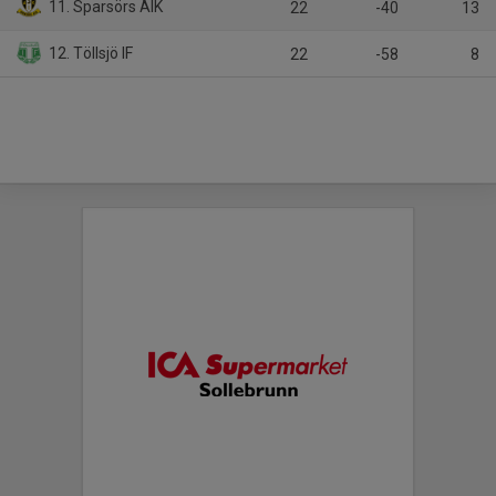
11. Sparsörs AIK
22
-40
13
12. Töllsjö IF
22
-58
8