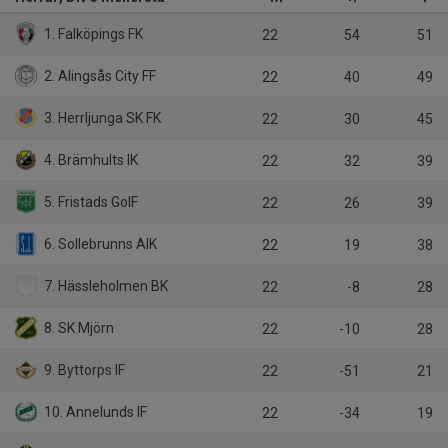
1. Falköpings FK
22
54
51
2. Alingsås City FF
22
40
49
3. Herrljunga SK FK
22
30
45
4. Brämhults IK
22
32
39
5. Fristads GoIF
22
26
39
6. Sollebrunns AIK
22
19
38
7. Hässleholmen BK
22
-8
28
8. SK Mjörn
22
-10
28
9. Byttorps IF
22
-51
21
10. Annelunds IF
22
-34
19