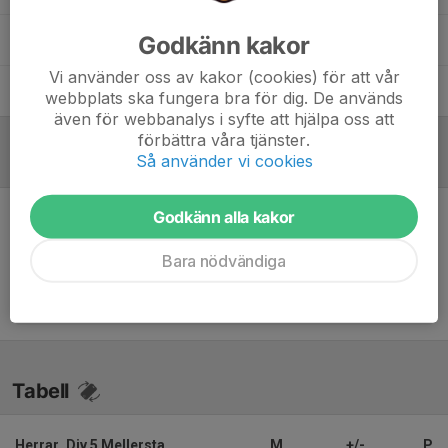
Godkänn kakor
Jesper Persson
Assisterande Tränare
Vi använder oss av kakor (cookies) för att vår
Per Krantz
Tränare
webbplats ska fungera bra för dig. De används
även för webbanalys i syfte att hjälpa oss att
förbättra våra tjänster.
Så använder vi cookies
Referat
Godkänn alla kakor
Inget referat skrivet
Bara nödvändiga
Tabell
Herrar, Div 5 Mellersta
M
+/-
P