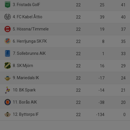
3. Fristads GoIF
22
25
41
4. FC Kabel Åttio
22
39
40
5. Hössna/Timmele
22
19
37
6. Herrljunga SK FK
22
8
35
7. Sollebrunns AIK
22
1
33
8. SK Mjörn
22
16
29
9. Mariedals IK
22
-17
24
10. BK Spark
22
-14
21
11. Borås AIK
22
-38
20
12. Byttorps IF
22
-134
0