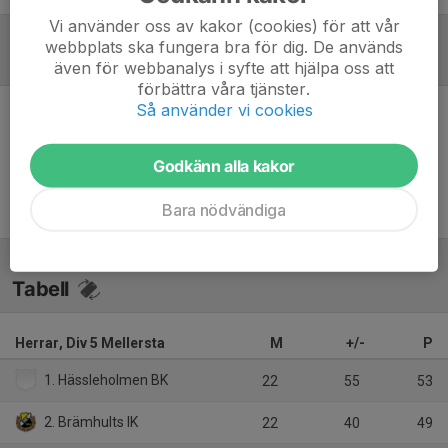
Vi använder oss av kakor (cookies) för att vår
webbplats ska fungera bra för dig. De används
Referat
även för webbanalys i syfte att hjälpa oss att
förbättra våra tjänster.
Så använder vi cookies
Inget referat skrivet
Godkänn alla kakor
Bara nödvändiga
Tabell
Herrar, Div 5 Mellersta
M
+/-
P
1. Hässleholmen BK
22
55
53
2. Brämhults IK
22
40
49