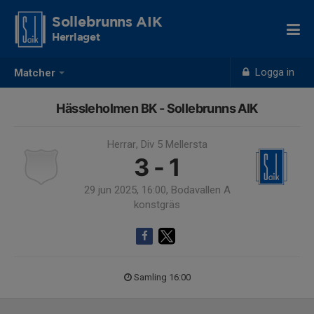
Sollebrunns AIK
Herrlaget
Logga in
Matcher
Hässleholmen BK - Sollebrunns AIK
Herrar, Div 5 Mellersta
3 - 1
29 jun 2025, 16:00, Bodavallen A
konstgräs
Samling 16:00