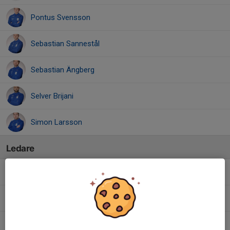
Pontus Svensson
Sebastian Sannestål
Sebastian Ängberg
Selver Brijani
Simon Larsson
Ledare
Andreas Gustavsson
Assisterande tränare
Fredrik Westberg
Lagledare
Jesper Persson
Assisterande Tränare