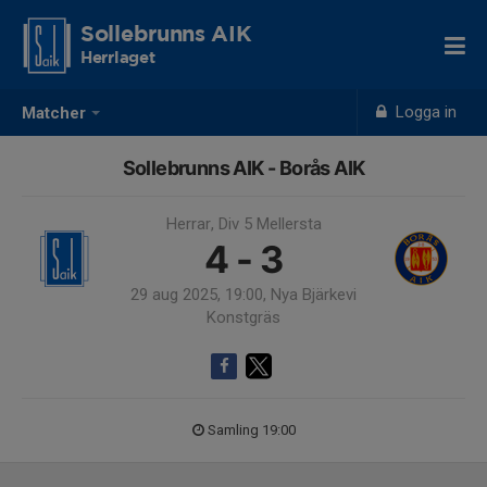
Sollebrunns AIK
Herrlaget
Logga in
Matcher
Sollebrunns AIK - Borås AIK
Herrar, Div 5 Mellersta
4 - 3
29 aug 2025, 19:00, Nya Bjärkevi
Konstgräs
Samling 19:00