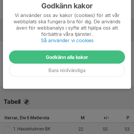
Godkänn kakor
Per Krantz
Tränare
Vi använder oss av kakor (cookies) för att vår
webbplats ska fungera bra för dig. De används
även för webbanalys i syfte att hjälpa oss att
förbättra våra tjänster.
Referat
Så använder vi cookies
Inget referat skrivet
Godkänn alla kakor
Bara nödvändiga
Tabell
Herrar, Div 5 Mellersta
M
+/-
P
1. Hässleholmen BK
22
55
53