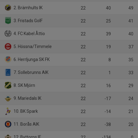
2. Brämhults IK
22
40
49
3. Fristads GoIF
22
25
41
4. FC Kabel Åttio
22
39
40
5. Hössna/Timmele
22
19
37
6. Herrljunga SK FK
22
8
35
7. Sollebrunns AIK
22
1
33
8. SK Mjörn
22
16
29
9. Mariedals IK
22
-17
24
10. BK Spark
22
-14
21
11. Borås AIK
22
-38
20
12. Byttorps IF
22
-134
0