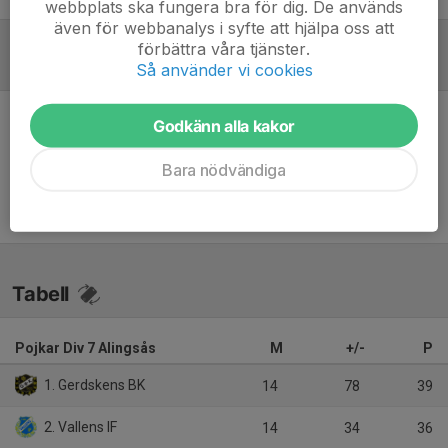
webbplats ska fungera bra för dig. De används
även för webbanalys i syfte att hjälpa oss att
förbättra våra tjänster.
Referat
Så använder vi cookies
Godkänn alla kakor
Inget referat skrivet
Bara nödvändiga
Tabell
Pojkar Div 7 Alingsås
M
+/-
P
1. Gerdskens BK
14
78
39
2. Vallens IF
14
34
36