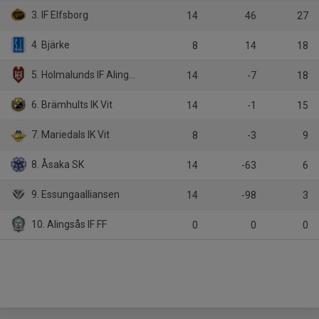
3. IF Elfsborg
14
46
27
4. Bjärke
8
14
18
5. Holmalunds IF Alingsås
14
-7
18
6. Brämhults IK Vit
14
-1
15
7. Mariedals IK Vit
8
-3
9
8. Åsaka SK
14
-63
6
9. Essungaalliansen
14
-98
3
10. Alingsås IF FF
0
0
0