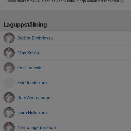
Svara snarast på kallelsen så kan vi kalla in ngn annan vid förhinder 🖐️
Laguppställning
Dalibor Dimitrievski
Elias Kahlin
Emil Lanevik
Erik Rundström
Joel Andreasson
Liam Hellström
Nemo Ingemarsson