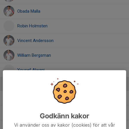
Obada Malla
Robin Holmsten
Vincent Andersson
William Bergsman
Yousef Alwani
Ledare
Jimi Jonsson
Ass tränare
Joakim Kahlin
Tränare
Godkänn kakor
Vi använder oss av kakor (cookies) för att vår
Ulf Rundström
Tränare