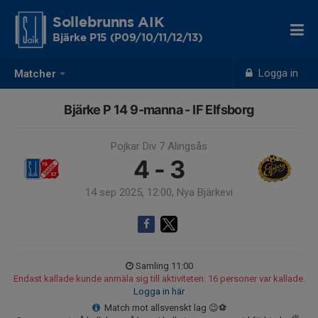
Sollebrunns AIK
Bjärke P15 (P09/10/11/12/13)
Logga in
Matcher
Bjärke P 14 9-manna - IF Elfsborg
Pojkar Div 7 Alingsås
4 - 3
14 sep 2025, 12:00, Nya Bjärkevi
Samling 11:00
Endast kallade kunde anmäla sig till aktiviteten. 16 personer var kallade.
Logga in här
Match mot allsvenskt lag 😉⚽