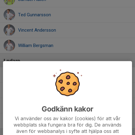
Ted Gunnarsson
Vincent Andersson
William Bergsman
Ledare
Björn Gunnarsson
Tränare
Daniel Hallén
Tränare
Göran Fagerberg
Assisterande tränare
Godkänn kakor
Vi använder oss av kakor (cookies) för att vår
Jimi Jonsson
Ass tränare
webbplats ska fungera bra för dig. De används
även för webbanalys i syfte att hjälpa oss att