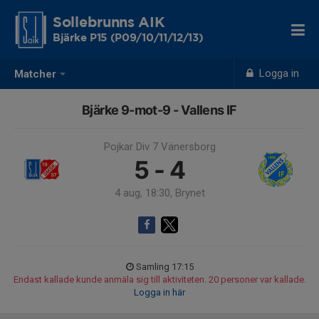
Sollebrunns AIK
Bjärke P15 (P09/10/11/12/13)
Logga in
Matcher
Bjärke 9-mot-9 - Vallens IF
Pojkar Div 7 Vänersborg
5 - 4
4 aug, 18:30, Brynet
Samling 17:15
Endast kallade kunde anmäla sig till aktiviteten. 20 personer var kallade.
Logga in här