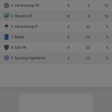
4. Vänersborgs FK
9
5
10
5. Wargöns IK
8
-6
10
6. Vänersborgs IF
4
22
9
7. Bjärke
8
-19
9
8. Edet FK
9
-20
4
9. Sjuntorp/Upphärad
2
-13
0