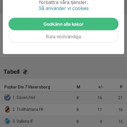
förbättra våra tjänster.
Referat
Så använder vi cookies
Godkänn alla kakor
Inget referat skrivet
Bara nödvändiga
Tabell
Pojkar Div 7 Vänersborg
M
+/-
P
1. Säven/Hol
8
16
21
2. Trollhättans FK
8
11
16
3. Vallens IF
8
4
15